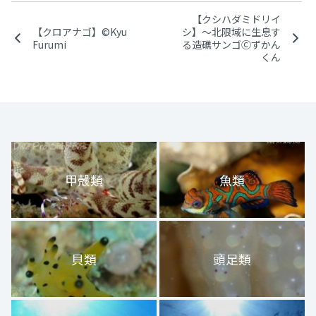
【クシハダミドリイ
【クロアナゴ】©Kyu
シ】〜北限域に生息す
Furumi
る造礁サンゴⒸずかん
くん
甲殻類
魚類
貝類
頭足類