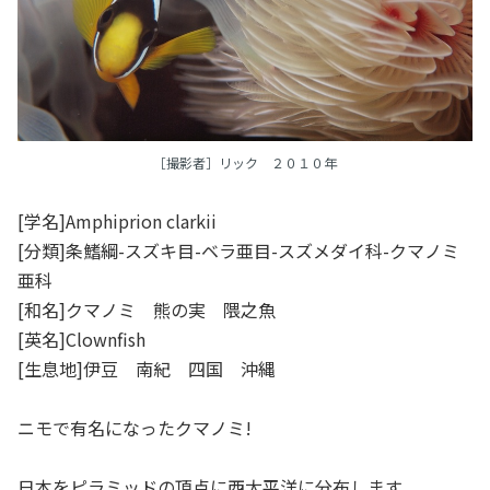
［撮影者］リック ２０１０年
[学名]Amphiprion clarkii
[分類]条鰭綱-スズキ目-ベラ亜目-スズメダイ科-クマノミ
亜科
[和名]クマノミ 熊の実 隈之魚
[英名]Clownfish
[生息地]伊豆 南紀 四国 沖縄
ニモで有名になったクマノミ!
日本をピラミッドの頂点に西太平洋に分布します。