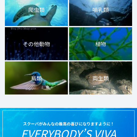
爬虫類
哺乳類
その他動物
植物
鳥類
両生類
スクーバがみんなの最高の喜びになりますように！
EVERYBODY’S VIVA