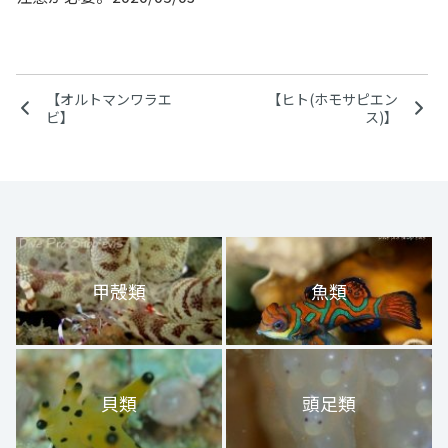
【オルトマンワラエ
【ヒト(ホモサピエン
ビ】
ス)】
甲殻類
魚類
貝類
頭足類