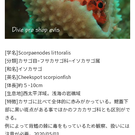
[学名]Scorpaenodes littoralis
[分類]カサゴ目ｰフサカサゴ科ｰイソカサゴ属
[和名]イソカサゴ
[英名]Cheekspot scorpionfish
[体長]約５~10cm
[生息地]西太平洋域。浅海の岩礁域
[特徴]カサゴに比べて全体的に赤みがかっている。鰓蓋下
部に黒い斑点がある事でほかのフカカサゴ科とも区別がで
きる。
例によって背鰭の棘に毒をもっているため観察、扱いには
注意が必要。2020/05/03