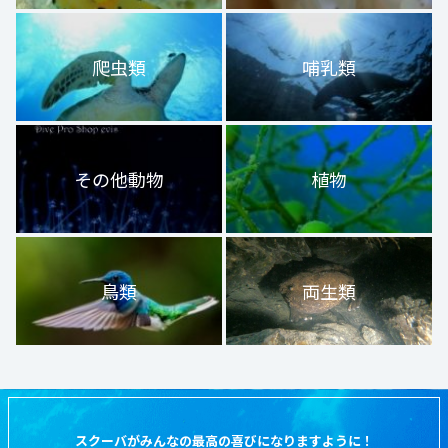
爬虫類
哺乳類
その他動物
植物
鳥類
両生類
スクーバがみんなの最高の喜びになりますように！