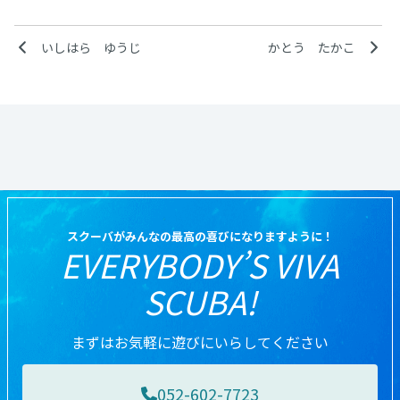
いしはら ゆうじ
かとう たかこ
スクーバがみんなの最高の喜びになりますように！
EVERYBODY’S VIVA
SCUBA!
まずはお気軽に遊びにいらしてください
052-602-7723