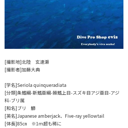
[撮影地]北陸 玄達瀬
[撮影者]加藤大典
[学名]Seriola quinqueradiata
[分類]条鰭綱-新鰭亜綱-棘鰭上目-スズキ目アジ亜目-アジ
科-ブリ属
[和名]ブリ 鰤
[英名]Japanese amberjack、Five-ray yellowtail
[体長]85㎝ ※1ｍ超も稀に