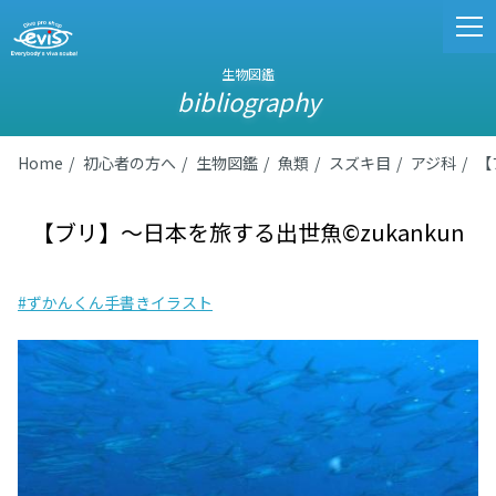
生物図鑑
bibliography
Home
初心者の方へ
生物図鑑
魚類
スズキ目
アジ科
【
【ブリ】〜日本を旅する出世魚©zukankun
#ずかんくん手書きイラスト