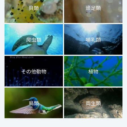
貝類
頭足類
爬虫類
哺乳類
その他動物
植物
鳥類
両生類