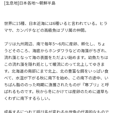
[生息地]日本各地～朝鮮半島
世界に15種、日本近海には6種いると言われている。ヒラ
マサ、カンパチなどの高級魚はブリ属の仲間。
ブリは九州周辺、南で毎年5〜6月に産卵、孵化し、ちょ
うどそのころ、海底からホンダワラなどの海藻がちぎれ、
流れ藻となって海の表面をただよい始めます。幼魚たちは
この流れ藻を隠れ処として暖流にのって北上してゆきま
す。北海道の南部にまで北上、北の豊富な餌をいっぱい食
べて、水温が下がる秋に南下を始め、この南下の途中、い
ちばん脂ののった時期に漁獲されたものが『寒ブリ』と呼
ばれるものです。秋から冬にかけては産卵のために道草も
くわずに南下するらしい。
成長するにつれて呼び名が変わる出世魚の代表的なもので