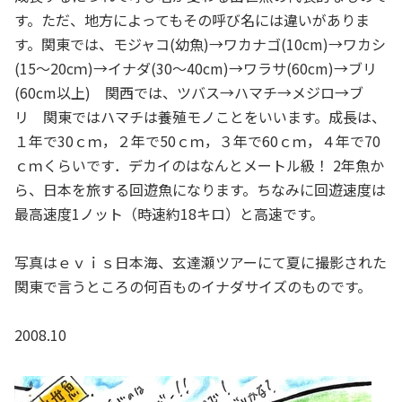
す。ただ、地方によってもその呼び名には違いがありま
す。関東では、モジャコ(幼魚)→ワカナゴ(10cm)→ワカシ
(15〜20cｍ)→イナダ(30〜40cm)→ワラサ(60cm)→ブリ
(60cm以上) 関西では、ツバス→ハマチ→メジロ→ブ
リ 関東ではハマチは養殖モノことをいいます。成長は、
１年で30ｃｍ，２年で50ｃｍ，３年で60ｃｍ，４年で70
ｃｍくらいです．デカイのはなんとメートル級！ 2年魚か
ら、日本を旅する回遊魚になります。ちなみに回遊速度は
最高速度1ノット（時速約18キロ）と高速です。
写真はｅｖｉｓ日本海、玄達瀬ツアーにて夏に撮影された
関東で言うところの何百ものイナダサイズのものです。
2008.10