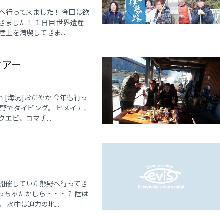
へ行って来ました！ 今回は欲
ました！ １日目 世界遺産
上を満喫してきま...
ツアー
〜8ｍ [海況]おだやか 今年も行っ
野でダイビング。 ヒメイカ、
エビ、コマチ...
く開催していた熊野へ行ってき
っちゃたかしら・・・？ 陸は
水中は迫力の地...