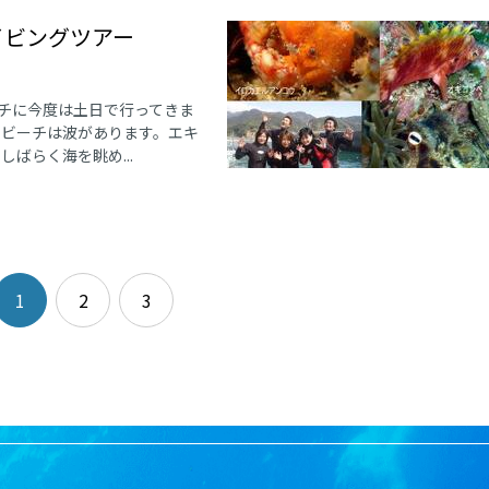
イビングツアー
チに今度は土日で行ってきま
とビーチは波があります。エキ
ばらく海を眺め...
1
2
3