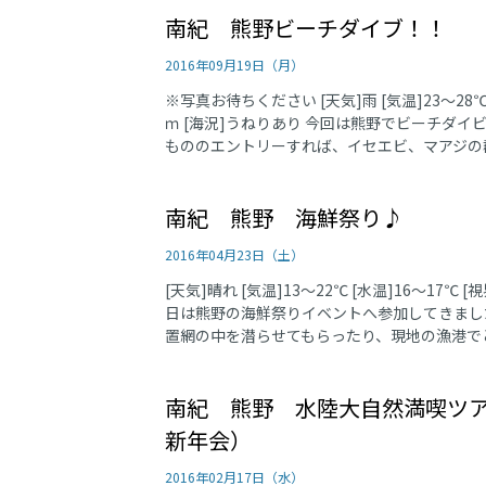
南紀 熊野ビーチダイブ！！
2016年09月19日（月）
※写真お待ちください [天気]雨 [気温]23〜28℃ 
ｍ [海況]うねりあり 今回は熊野でビーチダイ
もののエントリーすれば、イセエビ、マアジの群
南紀 熊野 海鮮祭り♪
2016年04月23日（土）
[天気]晴れ [気温]13〜22℃ [水温]16～17℃ [
日は熊野の海鮮祭りイベントへ参加してきまし
置網の中を潜らせてもらったり、現地の漁港でと
南紀 熊野 水陸大自然満喫ツ
新年会）
2016年02月17日（水）