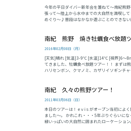
今年の平日ダイバー新年会を兼ねて～南紀熊野
張って～陸上から水中までの大自然を満喫してき
めぐり～♪普段はなかなか遊ぶことのできない陸
南紀 熊野 焼き牡蠣食べ放題
2016年02月08日（月）
[天気]晴れ [気温]3-9℃ [水温]14℃ [視界]6
てきました、牡蠣食べ放題ツアー！！ まずは熊
ハリセンボン、クマノミ、カザリイソギンチャク
南紀 久々の熊野ツアー！
2011年03月06日（日）
本日のツアーは！ eｖiｓがオープン当初によ
ました～。 かれこれ・・・5年ぶりぐらいにな
緑いっぱいの大自然に囲まれたローケーション。 