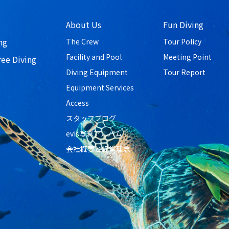
About Us
Fun Diving
ng
The Crew
Tour Policy
Facility and Pool
Meeting Point
ree Diving
Diving Equipment
Tour Report
Equipment Services
Access
スタッフブログ
evis写真アルバム
会社概要と経営理念