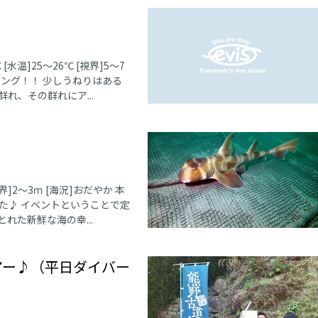
[水温]25〜26℃ [視界]5〜7
ビング！！ 少しうねりはある
れ、その群れにア...
視界]2〜3ｍ [海況]おだやか 本
た♪ イベントということで定
れた新鮮な海の幸...
アー♪（平日ダイバー