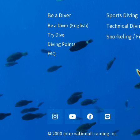
Be a Diver
Sports Diving
Technical Divi
Be a Diver (English)
Try Dive
Snorkeling / F
Diving Points
FAQ
© 2000 international training inc.