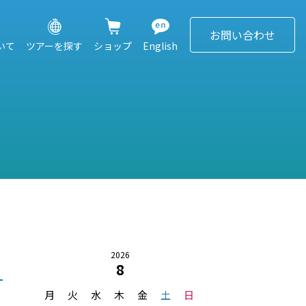
お問い合わせ
ついて
ツアーを探す
ショップ
English
2026
8
月
火
水
木
金
土
日