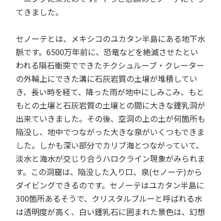
てきました。
セノーテとは、メキシコのユカタン半島にある地下水
脈です。6500万年前に、恐竜などを絶滅させたとい
われる隕石衝突でできたチクシュルーブ・クレーター
の外輪上にできた溝に石灰岩質の土壌が堆積してい
き、長い時を経て、降った雨が地中にしみこみ、もと
もとの土壌と石灰岩質の土壌との間に大きな鍾乳洞が
出来ていきました。その後、空洞の上の土が何箇所も
陥没し、地中でつながった大きな泉がいくつもできま
した。しかも深い部分でカリブ海とつながっていて、
淡水と海水が交じり合うハロクライン現象がみられま
す。この洞窟は、陥没した入り口、泉(セノーテ)から
ダイビングできるのです。セノーテはユカタン半島に
300箇所あるそうで、クリスタルブルーと呼ばれる水
は透明度が高く、白い鍾乳石に囲まれた景色は、幻想