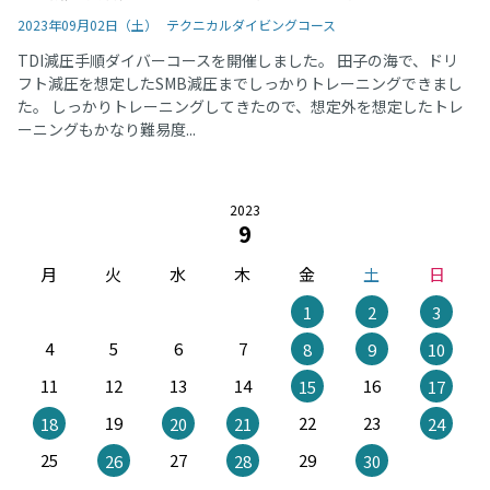
2023年09月02日（土）
テクニカルダイビングコース
TDI減圧手順ダイバーコースを開催しました。 田子の海で、ドリ
フト減圧を想定したSMB減圧までしっかりトレーニングできまし
た。 しっかりトレーニングしてきたので、想定外を想定したトレ
ーニングもかなり難易度...
2023
9
月
火
水
木
金
土
日
1
2
3
4
5
6
7
8
9
10
11
12
13
14
16
15
17
19
22
23
18
20
21
24
25
27
29
26
28
30