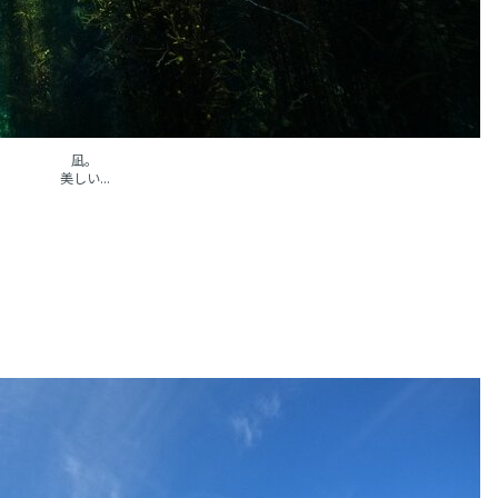
凪。
美しい...