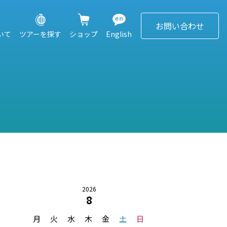
お問い合わせ
ついて
ツアーを探す
ショップ
English
2026
8
月
火
水
木
金
土
日