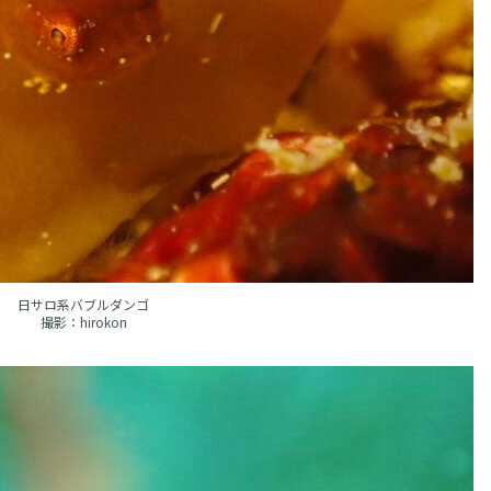
日サロ系バブルダンゴ
撮影：hirokon