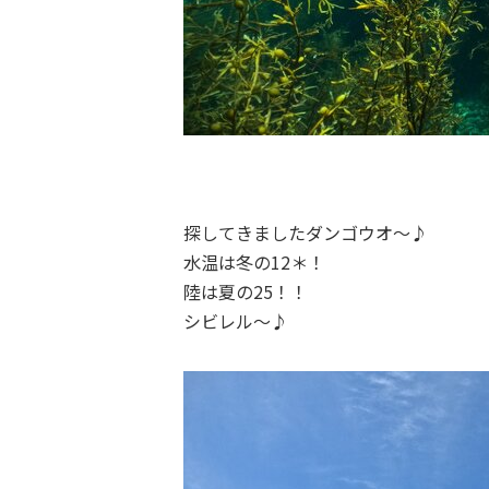
探してきましたダンゴウオ～♪
水温は冬の12＊！
陸は夏の25！！
シビレル～♪