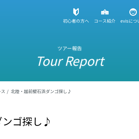
初心者の方へ
コース紹介
evisに
ツアー報告
Tour Report
ース
北陸・越前壁石浜ダンゴ探し♪
ダンゴ探し♪
ス