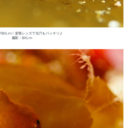
BIG.ｍ！変態レンズで毛穴もバッチリ♪
撮影：BIG.ｍ