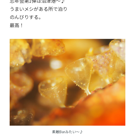
忘年会第1弾は沼津港～♪
うまいメシがある所で泊り
のんびりする。
最高！
素敵Barみたい～♪