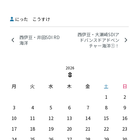
にった こうすけ
西伊豆・大瀬崎SDIア
西伊豆・井田SDI RD
ドバンスドアドベン
海洋
チャー海洋①！
2026
8
月
火
水
木
金
土
日
1
2
3
4
5
6
7
8
9
10
11
12
13
14
15
16
17
18
19
20
21
22
23
24
25
26
27
28
29
30