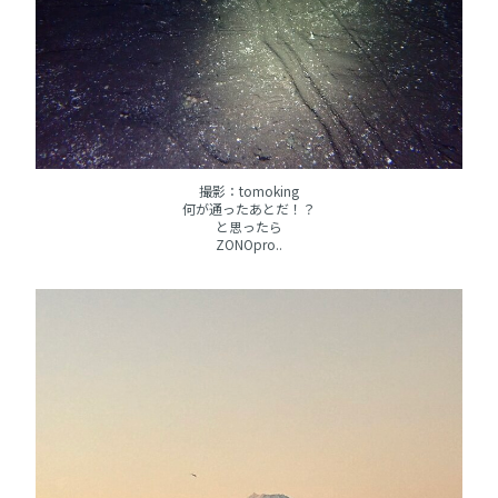
撮影：tomoking
何が通ったあとだ！？
と思ったら
ZONOpro..