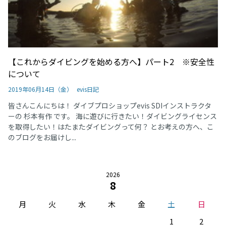
【これからダイビングを始める方へ】パート2 ※安全性
について
2019年06月14日（金）
evis日記
皆さんこんにちは！ ダイブプロショップevis SDIインストラクタ
ーの 杉本有作 です。 海に遊びに行きたい！ダイビングライセンス
を取得したい！はたまたダイビングって何？ とお考えの方へ、こ
のブログをお届けし...
2026
8
月
火
水
木
金
土
日
1
2