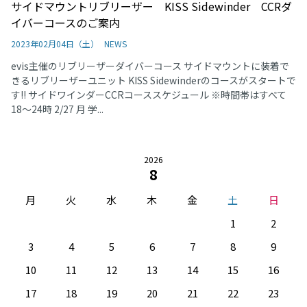
サイドマウントリブリーザー KISS Sidewinder CCRダ
イバーコースのご案内
2023年02月04日（土）
NEWS
evis主催のリブリーザーダイバーコース サイドマウントに装着で
きるリブリーザーユニット KISS Sidewinderのコースがスタートで
す!! サイドワインダーCCRコーススケジュール ※時間帯はすべて
18～24時 2/27 月 学...
2026
8
月
火
水
木
金
土
日
1
2
3
4
5
6
7
8
9
10
11
12
13
14
15
16
17
18
19
20
21
22
23