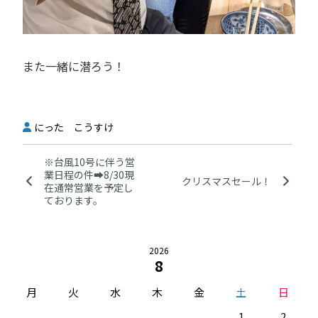
また一緒に潜ろう！
にった こうすけ
※台風10号に伴う営
業日程の件➡8/30現
クリスマスセール！
在通常営業を予定し
ております。
2026
8
月
火
水
木
金
土
日
1
2