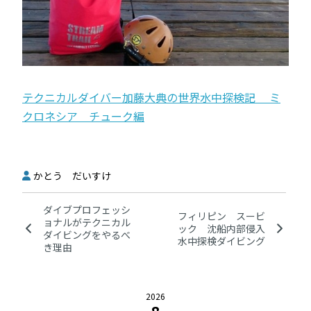
テクニカルダイバー加藤大典の世界水中探検記 ミ
クロネシア チューク編
かとう だいすけ
ダイブプロフェッシ
フィリピン スービ
ョナルがテクニカル
ック 沈船内部侵入
ダイビングをやるべ
水中探検ダイビング
き理由
2026