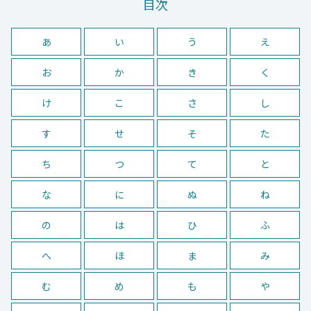
目次
あ
い
う
え
お
か
き
く
け
こ
さ
し
す
せ
そ
た
ち
つ
て
と
な
に
ぬ
ね
の
は
ひ
ふ
へ
ほ
ま
み
む
め
も
や