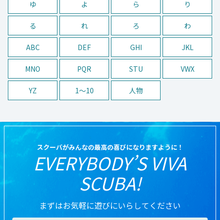
ゆ
よ
ら
り
る
れ
ろ
わ
ABC
DEF
GHI
JKL
MNO
PQR
STU
VWX
YZ
1〜10
人物
スクーバがみんなの最高の喜びになりますように！
EVERYBODY’S VIVA
SCUBA!
まずはお気軽に遊びにいらしてください