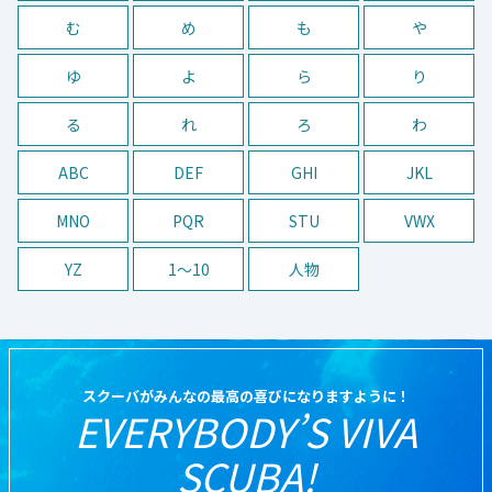
む
め
も
や
ゆ
よ
ら
り
る
れ
ろ
わ
ABC
DEF
GHI
JKL
MNO
PQR
STU
VWX
YZ
1〜10
人物
スクーバがみんなの最高の喜びになりますように！
EVERYBODY’S VIVA
SCUBA!