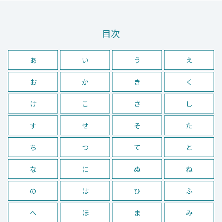
目次
あ
い
う
え
お
か
き
く
け
こ
さ
し
す
せ
そ
た
ち
つ
て
と
な
に
ぬ
ね
の
は
ひ
ふ
へ
ほ
ま
み