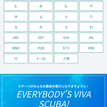
む
め
も
や
ゆ
よ
ら
り
る
れ
ろ
わ
ABC
DEF
GHI
JKL
MNO
PQR
STU
VWX
YZ
1〜10
人物
スクーバがみんなの最高の喜びになりますように！
EVERYBODY’S VIVA
SCUBA!