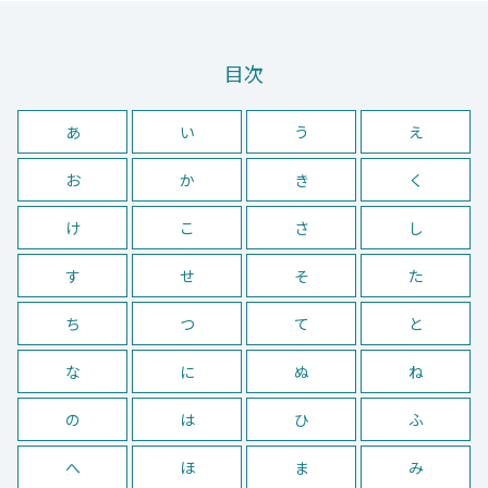
目次
あ
い
う
え
お
か
き
く
け
こ
さ
し
す
せ
そ
た
ち
つ
て
と
な
に
ぬ
ね
の
は
ひ
ふ
へ
ほ
ま
み