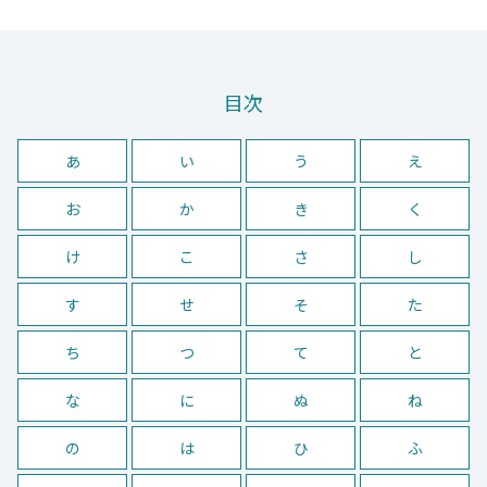
目次
あ
い
う
え
お
か
き
く
け
こ
さ
し
す
せ
そ
た
ち
つ
て
と
な
に
ぬ
ね
の
は
ひ
ふ