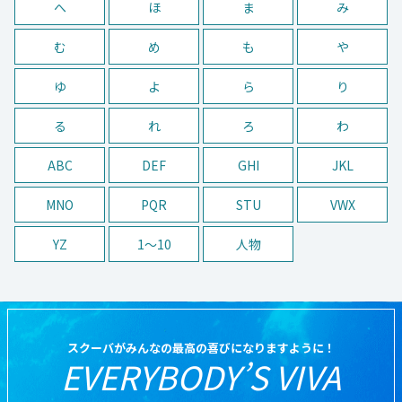
へ
ほ
ま
み
む
め
も
や
ゆ
よ
ら
り
る
れ
ろ
わ
ABC
DEF
GHI
JKL
MNO
PQR
STU
VWX
YZ
1〜10
人物
スクーバがみんなの最高の喜びになりますように！
EVERYBODY’S VIVA