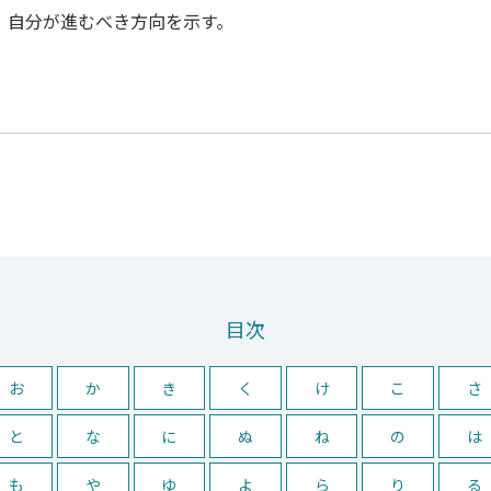
、自分が進むべき方向を示す。
目次
お
か
き
く
け
こ
さ
と
な
に
ぬ
ね
の
は
も
や
ゆ
よ
ら
り
る