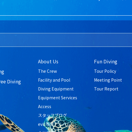
About Us
Fun Diving
ng
The Crew
Tour Policy
Facility and Pool
Meeting Point
ree Diving
Diving Equipment
Tour Report
Equipment Services
Access
スタッフブログ
evis写真アルバム