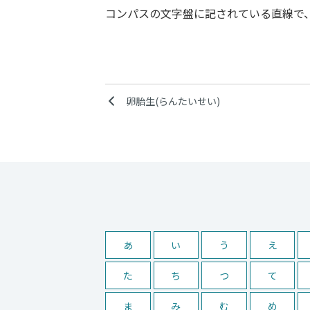
コンパスの文字盤に記されている直線で
卵胎生(らんたいせい)
あ
い
う
え
た
ち
つ
て
ま
み
む
め