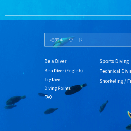
Be a Diver
Sports Diving
Technical Divi
Be a Diver (English)
Try Dive
Snorkeling / F
Diving Points
FAQ