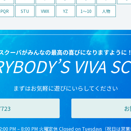
PQR
STU
VWX
YZ
1〜10
人物
スクーバがみんなの最高の喜びになりますように
YBODY’S VIVA S
まずはお気軽に遊びにいらしてください
7723
お
00 PM – 8:00 PM 火曜定休 Closed on Tuesdays（祝日