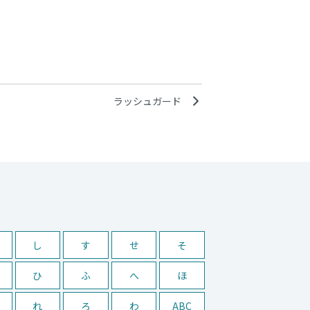
ラッシュガード
し
す
せ
そ
ひ
ふ
へ
ほ
れ
ろ
わ
ABC