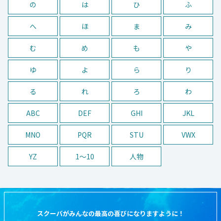
の
は
ひ
ふ
へ
ほ
ま
み
む
め
も
や
ゆ
よ
ら
り
る
れ
ろ
わ
ABC
DEF
GHI
JKL
MNO
PQR
STU
VWX
YZ
1〜10
人物
スクーバがみんなの最高の喜びになりますように！