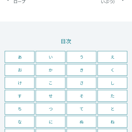
ロープ
いぶつ）
目次
あ
い
う
え
お
か
き
く
け
こ
さ
し
す
せ
そ
た
ち
つ
て
と
な
に
ぬ
ね